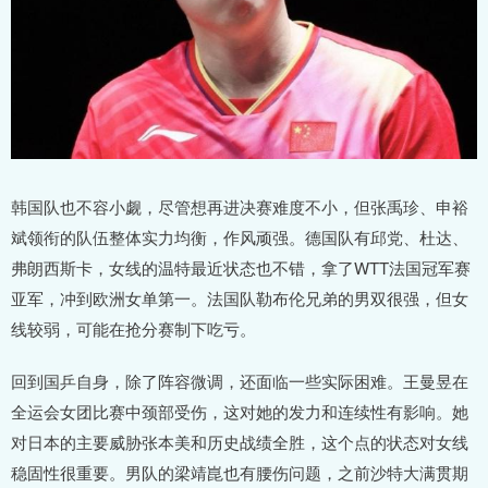
韩国队也不容小觑，尽管想再进决赛难度不小，但张禹珍、申裕
斌领衔的队伍整体实力均衡，作风顽强。德国队有邱党、杜达、
弗朗西斯卡，女线的温特最近状态也不错，拿了WTT法国冠军赛
亚军，冲到欧洲女单第一。法国队勒布伦兄弟的男双很强，但女
线较弱，可能在抢分赛制下吃亏。
回到国乒自身，除了阵容微调，还面临一些实际困难。王曼昱在
全运会女团比赛中颈部受伤，这对她的发力和连续性有影响。她
对日本的主要威胁张本美和历史战绩全胜，这个点的状态对女线
稳固性很重要。男队的梁靖崑也有腰伤问题，之前沙特大满贯期