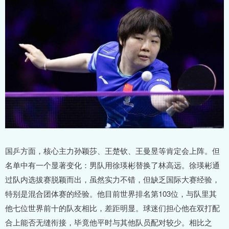
国乒方面，核心主力孙颖莎、王楚钦、王曼昱等肯定会上阵。但
名单中有一个显著变化：男队用徐瑛彬替换了林高远。徐瑛彬通
过队内选拔赛脱颖而出，虽然实力不错，但缺乏国际大赛经验，
特别是混合团体赛的经验。他目前世界排名第103位，与队里其
他七位世界前十的队友相比，差距明显。球迷们担心他在双打配
合上能否无缝衔接，毕竟他平时与其他队员配对较少。相比之