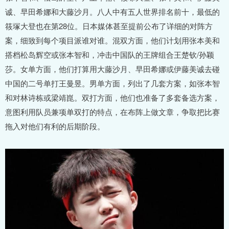
诚、早田希娜和大藤沙月。八人中有五人世界排名前十，最低的
筱塚大登也在第28位。日本媒体甚至提前公布了详细的对阵方
案，细致到每个项目派谁对谁。混双方面，他们计划用张本美和
搭档松岛辉空或张本智和，冲击中国队的王牌组合王楚钦/孙颖
莎。女单方面，他们打算用大藤沙月、早田希娜或伊藤美诚去碰
中国的二号单打王曼昱。男单方面，列出了几套方案，如张本智
和对林诗栋或梁靖崑。双打方面，他们也准备了多套备选方案，
意图利用队员兼项单双打的特点，在布阵上做文章，争取把比赛
拖入对他们有利的后期阶段。