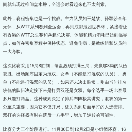
间就出现过椎间盘水肿，全运会时看起来也不太利索。
此外，赛程密集也是一个挑战。主力队员如王楚钦、孙颖莎全年
无休，从WTT系列赛到全运会，再到成都混团世界杯，紧接着还
有香港的WTT总决赛和乒超总决赛。体能和精力消耗已达到临界
点，如何在密集赛程中保持状态、避免伤病，是教练组和队员的
一大考验。
这次比赛采用15局8胜制，每盘必须打满三局，先赢够8局的队伍
获胜。出场顺序固定为混双、女单（不能是打混双的队员）、男
单（不能是打混双的队员），如果还未决出胜负，则由当时排名
较低的队伍决定接下来是打男双还是女双。每个选手一场比赛最
多只能打两盘。这种规则决定了排兵布阵极其讲究，混双的第一
分至关重要，因为它不仅开局，还关系到后面单打的人选安排。
双打的选择权有时在落后一方手里，增加了逆转的可能性。
比赛分为三个阶段进行。11月30日到12月2日是小组循环赛，16