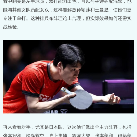
看中蒯曼是左手球员，双打能力出色，可以与林诗栋配混双，也
能与其他女队员配女双，这样能解放孙颖莎和王曼昱，使她们更
专注于单打。这种排兵布阵理论上合理，但实际效果如何还需实
战检验。
再来看看对手，尤其是日本队。这次他们派出全主力阵容，包括
张本智和、松岛辉空、户上隼辅、筱塚大登、张本美和、伊藤美