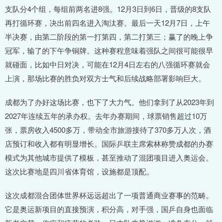
支队分4个组，每组前两名进8强。12月3日到6日，晋级的8支队
再打循环赛，决出前四名进入淘汰赛。最后一天12月7日，上午
半决赛，由第二阶段的第一打第四，第二打第三；赢了的晚上争
冠军，输了的下午争铜牌。这种赛程意味着强队之间很可能很早
就碰面，比如中日对决，可能在12月4日左右的八强循环赛就会
上演，那场比赛的胜负对双方士气和后续战略部署影响巨大。
成都为了办好这场比赛，也下了大力气。他们拿到了从2023年到
2027年连续五年的承办权。去年办赛期间，球票销售超过10万
张，票房收入4500多万，带动全市旅游接待了370多万人次，酒
店预订和收入都有明显增长。国际乒联主席索林称赞成都的办赛
模式为其他城市提供了模板，甚至推动了混团项目进入奥运会。
这次比赛地是四川省体育馆，设施都是顶配。
这次成都混合团体世界杯远远超出了一项普通商业赛事的范畴。
它是奥运新项目的直接预演，积分高，对手强，国乒自身也面临