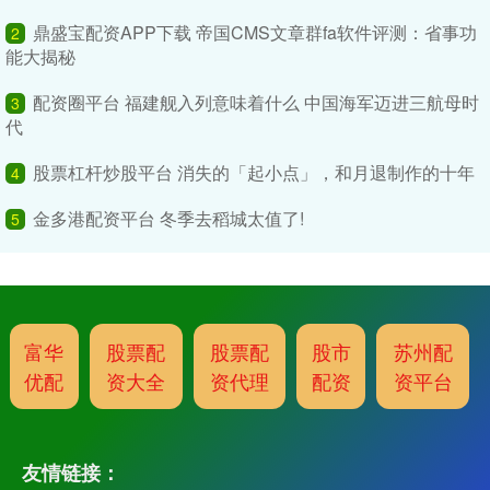
鼎盛宝配资APP下载 帝国CMS文章群fa软件评测：省事功
2
能大揭秘
配资圈平台 福建舰入列意味着什么 中国海军迈进三航母时
3
代
股票杠杆炒股平台 消失的「起小点」，和月退制作的十年
4
金多港配资平台 冬季去稻城太值了!
5
富华
股票配
股票配
股市
苏州配
优配
资大全
资代理
配资
资平台
友情链接：