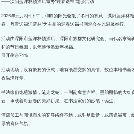
——溧阳蓝洋林顿酒店举办“迎春送福”笔会活动
2026年元月8日下午，和煦的阳光驱散了冬日的寒意，溧阳蓝洋林
春，丹青送福润蓝林”为主题的迎春送福书画笔会在此温馨举行。
活动由溧阳市蓝洋林顿酒店、溧阳市族群文化研究会、当代名家编
和的节日氛围，以笔墨传递新年祝福。
展开剩余74%
活动现场，没有繁复的仪式，唯有纸墨交辉的真情。数位本地书画
香溢满厅堂。
书法家们饱蘸激情，笔走龙蛇，一副副寓意吉祥、墨韵酣畅的大红春
云，承载着对新春的美好祈愿，在书法家们的妙笔下诞生。
酒店员工与闻讯而来的宾客络绎不绝，或驻足欣赏，或请邀墨宝，
厚的喜庆气氛。