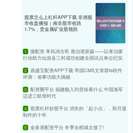
股票怎么上杠杆APP下载 非洲股
市收盘播报｜南非股市收跌
1.7%，贵金属矿业股领跌
微配资 孝风润古邑 善治谱新篇——以孝治家
1
行动助力仙游县三村成功创建全国试点单位纪实
鼎盛宝配资APP下载 帝国CMS文章群fa软件
2
评测：省事功能大揭秘
配资圈平台 福建舰入列意味着什么 中国海军
3
迈进三航母时代
股票杠杆炒股平台 消失的「起小点」，和月退
4
制作的十年
金多港配资平台 冬季去稻城太值了!
5