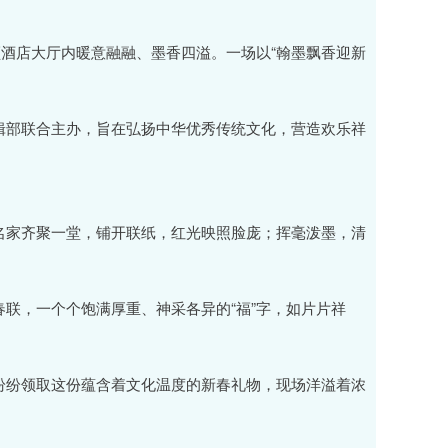
顿酒店大厅内暖意融融、墨香四溢。一场以“翰墨飘香迎新
辑部联合主办，旨在弘扬中华优秀传统文化，营造欢乐祥
名家齐聚一堂，铺开联纸，红光映照脸庞；挥毫泼墨，清
联，一个个饱满厚重、神采各异的“福”字，如片片祥
纷纷领取这份蕴含着文化温度的新春礼物，现场洋溢着浓