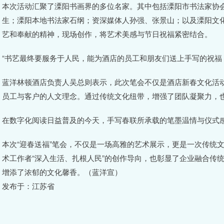
本次活动汇聚了溧阳书画界的多位名家。其中包括溧阳市书法家协
生；溧阳本地书法家石纲；资深媒体人孙强、张景山；以及溧阳文
艺和奉献的精神，现场创作，将艺术美感与节日祝福紧密结合。
“书艺最终要服务于人民，能为酒店的员工和朋友们送上手写的祝福
蓝洋林顿酒店负责人吴总则表示，此次笔会不仅是酒店新春文化活
员工与客户的人文理念。通过传统文化纽带，增强了团队凝聚力，
在数字化阅读日益普及的今天，手写春联所承载的笔墨温情与仪式
本次“迎春送福”笔会，不仅是一场高雅的艺术展示，更是一次传统
术工作者“深入生活、扎根人民”的创作导向，也彰显了企业融合传
增添了浓郁的文化馨香。（蓝洋宣）
发布于：江苏省