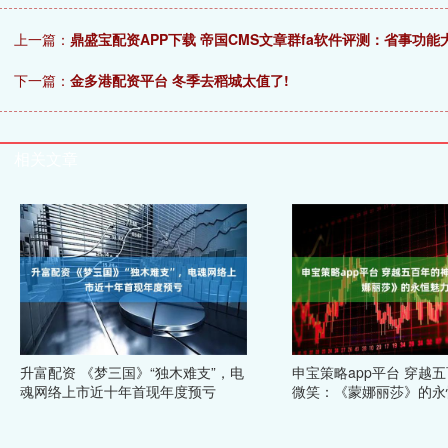
上一篇：
鼎盛宝配资APP下载 帝国CMS文章群fa软件评测：省事功能
下一篇：
金多港配资平台 冬季去稻城太值了!
相关文章
升富配资 《梦三国》“独木难支”，电
申宝策略app平台 穿越
魂网络上市近十年首现年度预亏
微笑：《蒙娜丽莎》的永