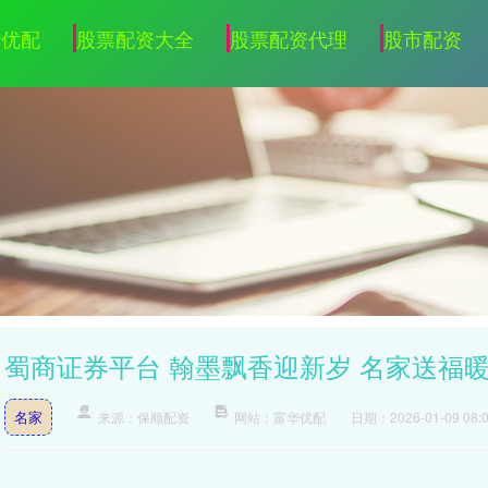
华优配
股票配资大全
股票配资代理
股市配资
蜀商证券平台 翰墨飘香迎新岁 名家送福
名家
来源：保顺配资
网站：富华优配
日期：2026-01-09 08:0