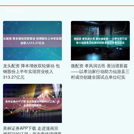
相关文章
龙头配资 降本增效双轮驱动 包
微配资 孝风润古邑 善治谱新篇
钢股份上半年实现营业收入
——以孝治家行动助力仙游县三
313.27亿元
村成功创建全国试点单位纪实
美林证券APP下载 走进漫画宗
师郑问的江湖：历史豪侠磅礴再