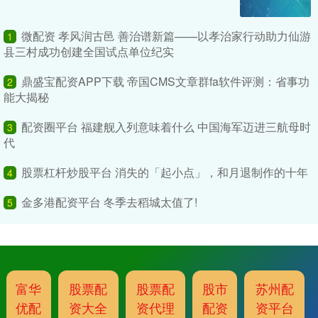
微配资 孝风润古邑 善治谱新篇——以孝治家行动助力仙游
1
县三村成功创建全国试点单位纪实
鼎盛宝配资APP下载 帝国CMS文章群fa软件评测：省事功
2
能大揭秘
配资圈平台 福建舰入列意味着什么 中国海军迈进三航母时
3
代
股票杠杆炒股平台 消失的「起小点」，和月退制作的十年
4
金多港配资平台 冬季去稻城太值了!
5
富华
股票配
股票配
股市
苏州配
优配
资大全
资代理
配资
资平台