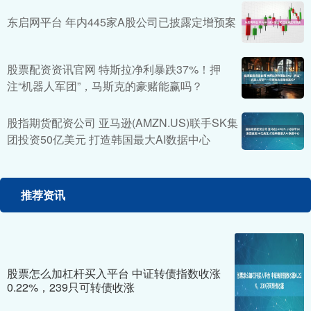
东启网平台 年内445家A股公司已披露定增预案
股票配资资讯官网 特斯拉净利暴跌37%！押
注“机器人军团”，马斯克的豪赌能赢吗？
股指期货配资公司 亚马逊(AMZN.US)联手SK集
团投资50亿美元 打造韩国最大AI数据中心
推荐资讯
股票怎么加杠杆买入平台 中证转债指数收涨
0.22%，239只可转债收涨