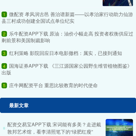
微配资 孝风润古邑 善治谱新篇——以孝治家行动助力仙游
1
县三村成功创建全国试点单位纪实
乐牛配资APP下载 原油：油价小幅走高 投资者权衡供应过
2
剩前景和美国制裁影响
红利策略 影院回应日本电影撤档：属实，已接到通知
3
国海证券APP下载 《三江源国家公园野生维管植物图鉴》
4
出版
庄牛网配资平台 重思比较教育的时代使命
5
最新文章
配资交易宝APP下载 宋词能有多美？走进戴
敦邦艺术馆，看李清照笔下的“绿肥红瘦”